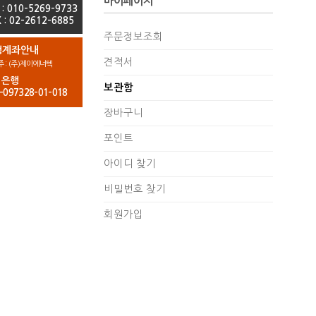
마이페이지
 : 010-5269-9733
 : 02-2612-6885
주문정보조회
행계좌안내
견적서
 : (주)제이에너텍
업은행
보관함
-097328-01-018
장바구니
포인트
아이디 찾기
비밀번호 찾기
회원가입