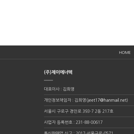
HOME
(주)제이에너텍
대표이사 : 김희영
개인정보책임자 : 김희영(
jeet17@hanmail.net
)
서울시 구로구 경인로 393-7 2동 217호
사업자 등록번호 : 231-88-00617
통신판매업 신고 : 2017-서울구로-0571