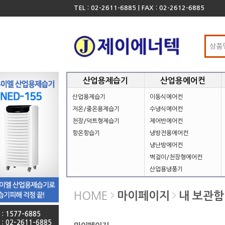
TEL : 02-2611-6885 | FAX : 02-2612-6885
산업용제습기
산업용에어컨
산업용제습기
이동식에어컨
저온/중온용제습기
수냉식에어컨
천장/덕트형제습기
제어반에어컨
항온항습기
냉방전용에어컨
냉난방에어컨
벽걸이/천장형에어컨
산업용냉풍기
HOME
마이페이지
내 보관함
 : 1577-6885
 : 02-2611-6885