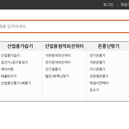
로그인
회원
산업용가습기
산업용원적외선히터
온풍난방기
산업용가습기
석유원적외선히터
전기온풍기
집진기/공기청정기
전기원적외선히터
석유온풍기
에어커튼
전기열풍기
가스온풍기
해충퇴치기
펠릿/화목난방기
천장형온풍기
산업용선풍기/배풍기
벽걸이컨벡터
온수기