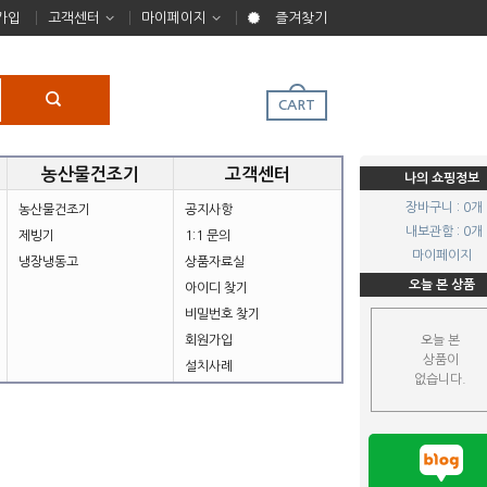
가입
고객센터
마이페이지
즐겨찾기
CART
농산물건조기
고객센터
나의 쇼핑정보
장바구니 : 0개
농산물건조기
공지사항
내보관함 : 0개
제빙기
1:1 문의
마이페이지
냉장냉동고
상품자료실
오늘 본 상품
아이디 찾기
비밀번호 찾기
회원가입
오늘 본
상품이
설치사례
없습니다.