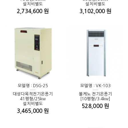
설치비별도
설치비별도
2,734,600 원
3,102,000 원
모델명 : DSG-25
모델명 : VK-103
대성다목적전기온풍기
볼케노 전기온풍기
41평형/25kw
[10평형/3.4kw]
설치비별도
528,000 원
3,465,000 원