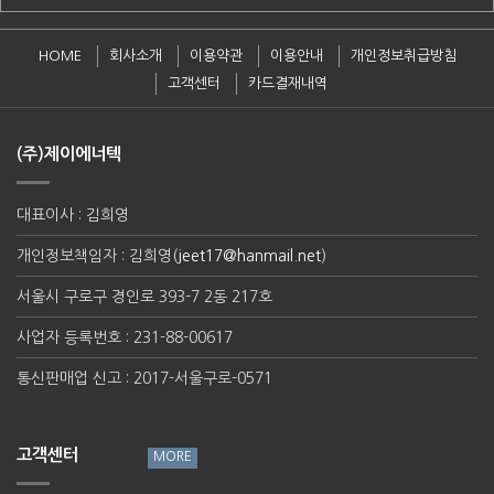
HOME
회사소개
이용약관
이용안내
개인정보취급방침
고객센터
카드결재내역
(주)제이에너텍
대표이사 : 김희영
개인정보책임자 : 김희영(
jeet17@hanmail.net
)
서울시 구로구 경인로 393-7 2동 217호
사업자 등록번호 : 231-88-00617
통신판매업 신고 : 2017-서울구로-0571
고객센터