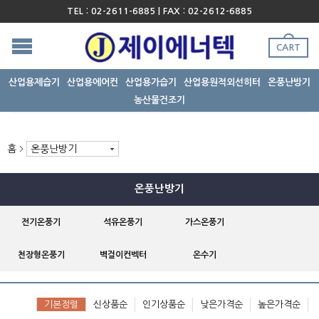
TEL : 02-2611-6885 | FAX : 02-2612-6885
CART
산업용제습기
산업용에어컨
산업용가습기
산업용원적외선히터
온풍난방기
농산물건조기
홈
온풍난방기
온풍난방기
전기온풍기
석유온풍기
가스온풍기
천장형온풍기
벽걸이컨벡터
온수기
기본정렬
신상품순
인기상품순
낮은가격순
높은가격순