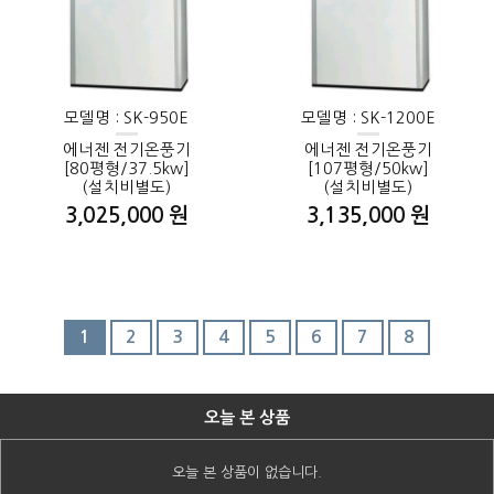
모델명 : SK-950E
모델명 : SK-1200E
에너젠 전기온풍기
에너젠 전기온풍기
[80평형/37.5kw]
[107평형/50kw]
(설치비별도)
(설치비별도)
3,025,000 원
3,135,000 원
1
2
3
4
5
6
7
8
오늘 본 상품
오늘 본 상품이 없습니다.