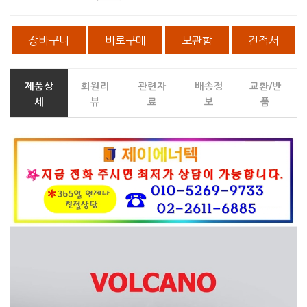
장바구니
바로구매
보관함
견적서
제품상
회원리
관련자
배송정
교환/반
세
뷰
료
보
품