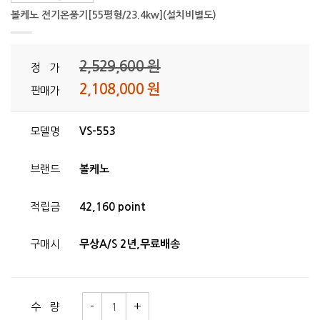
볼케노 전기온풍기[55평형/23.4kw](설치비별도)
2,529,600 원
정 가
2,108,000 원
판매가
모델명
VS-553
브랜드
볼케노
적립금
42,160 point
구매시
무상A/S 2년,무료배송
수 량