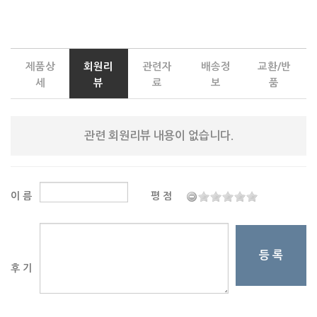
제품상
회원리
관련자
배송정
교환/반
세
뷰
료
보
품
관련 회원리뷰 내용이 없습니다.
이 름
평 점
등 록
후 기