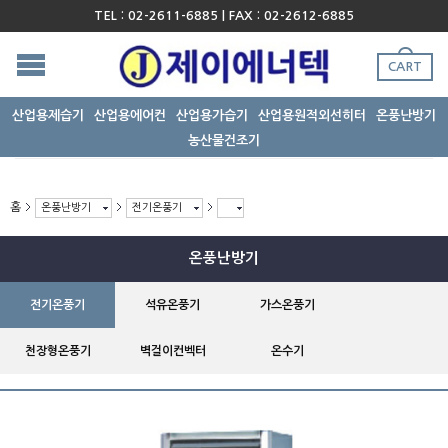
TEL : 02-2611-6885 | FAX : 02-2612-6885
CART
산업용제습기
산업용에어컨
산업용가습기
산업용원적외선히터
온풍난방기
농산물건조기
홈
온풍난방기
전기온풍기
온풍난방기
전기온풍기
석유온풍기
가스온풍기
천장형온풍기
벽걸이컨벡터
온수기