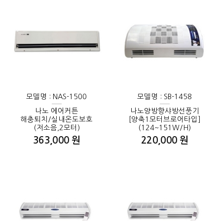
모델명 : NAS-1500
모델명 : SB-1458
나노 에어커튼
나노양방향샤방선풍기
해충퇴치/실내온도보호
[양축1모터브로어타입]
(저소음,2모터)
(124~151W/H)
363,000 원
220,000 원