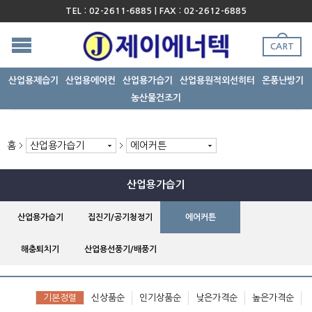
TEL : 02-2611-6885 | FAX : 02-2612-6885
CART
산업용제습기
산업용에어컨
산업용가습기
산업용원적외선히터
온풍난방기
농산물건조기
홈
산업용가습기
에어커튼
산업용가습기
산업용가습기
집진기/공기청정기
에어커튼
해충퇴치기
산업용선풍기/배풍기
기본정렬
신상품순
인기상품순
낮은가격순
높은가격순