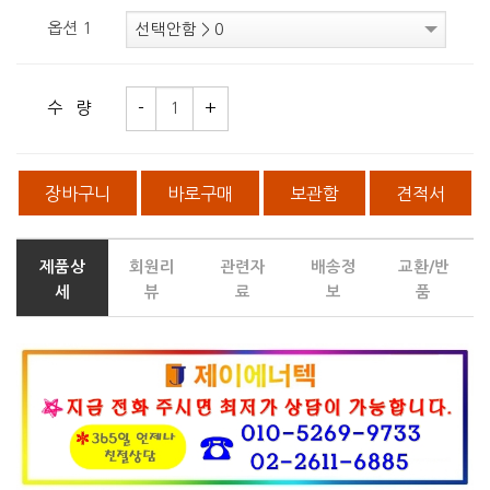
옵션 1
수 량
장바구니
바로구매
보관함
견적서
제품상
회원리
관련자
배송정
교환/반
세
뷰
료
보
품