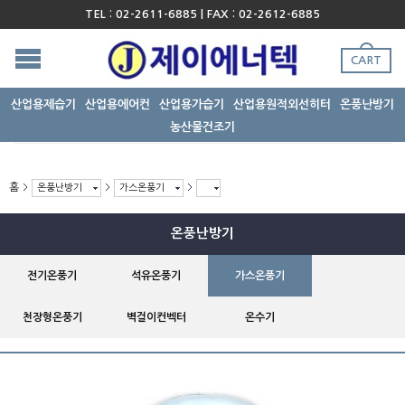
TEL : 02-2611-6885 | FAX : 02-2612-6885
CART
산업용제습기
산업용에어컨
산업용가습기
산업용원적외선히터
온풍난방기
농산물건조기
홈
온풍난방기
가스온풍기
온풍난방기
전기온풍기
석유온풍기
가스온풍기
천장형온풍기
벽걸이컨벡터
온수기