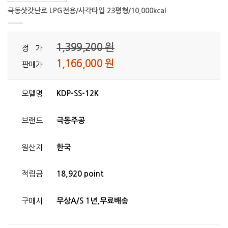
극동삿갓난로 LPG전용/사각타입 23평형/10,000kcal
1,399,200 원
정 가
1,166,000 원
판매가
모델명
KDP-SS-12K
브랜드
극동주공
원산지
한국
적립금
18,920 point
구매시
무상A/S 1년,무료배송