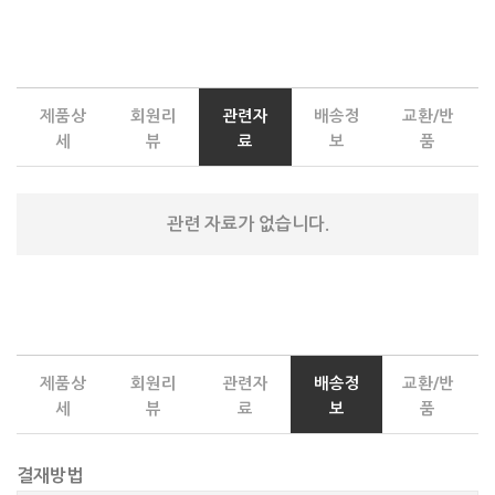
제품상
회원리
관련자
배송정
교환/반
세
뷰
료
보
품
관련 자료가 없습니다.
제품상
회원리
관련자
배송정
교환/반
세
뷰
료
보
품
결재방법