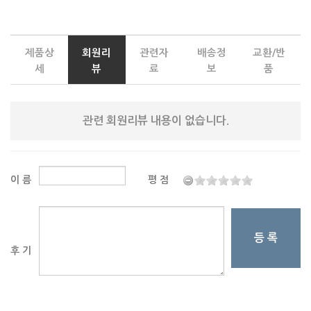
제품상
회원리
관련자
배송정
교환/반
세
뷰
료
보
품
관련 회원리뷰 내용이 없습니다.
이 름
평 점
등 록
후 기