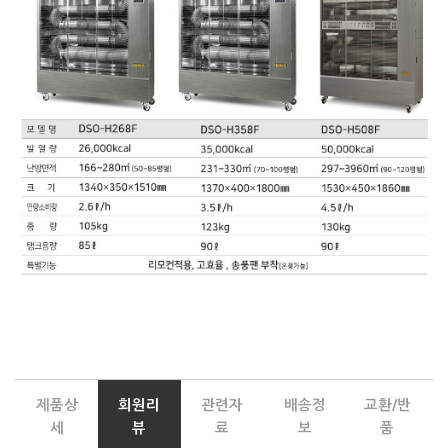
제품상
회원리
관련자
배송정
교환/반
세
뷰
료
보
품