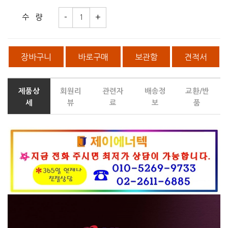
수 량
장바구니
바로구매
보관함
견적서
제품상
회원리
관련자
배송정
교환/반
세
뷰
료
보
품