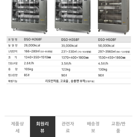
제품상
회원리
관련자
배송정
교환/반
세
뷰
료
보
품