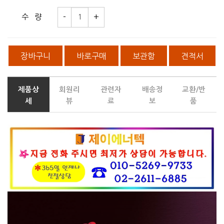
수 량
장바구니
바로구매
보관함
견적서
제품상
회원리
관련자
배송정
교환/반
세
뷰
료
보
품