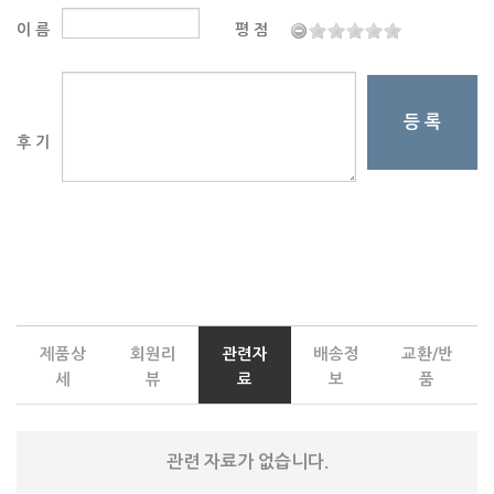
이 름
평 점
등 록
후 기
제품상
회원리
관련자
배송정
교환/반
세
뷰
료
보
품
관련 자료가 없습니다.