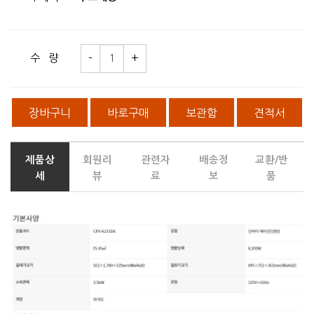
수 량
장바구니
바로구매
보관함
견적서
제품상
회원리
관련자
배송정
교환/반
세
뷰
료
보
품