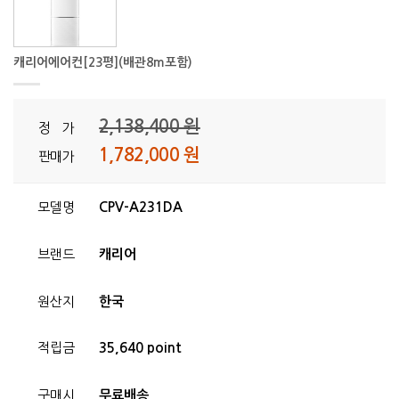
캐리어에어컨[23평](배관8m포함)
2,138,400 원
정 가
1,782,000 원
판매가
모델명
CPV-A231DA
브랜드
캐리어
원산지
한국
적립금
35,640 point
구매시
무료배송