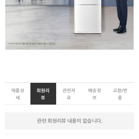
제품상
회원리
관련자
배송정
교환/반
세
뷰
료
보
품
관련 회원리뷰 내용이 없습니다.