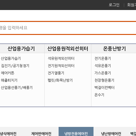
로그인
회원
산업용가습기
산업용원적외선히터
온풍난방기
산업용가습기
석유원적외선히터
전기온풍기
집진기/공기청정기
전기원적외선히터
석유온풍기
에어커튼
전기열풍기
가스온풍기
해충퇴치기
펠릿/화목난방기
천장형온풍기
산업용선풍기/배풍기
벽걸이컨벡터
온수기
냉식에어컨
제어반에어컨
냉방전용에어컨
냉난방에어컨
벽