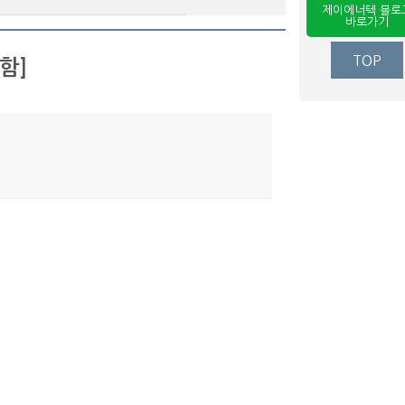
제이에너텍 블로
바로가기
TOP
함]