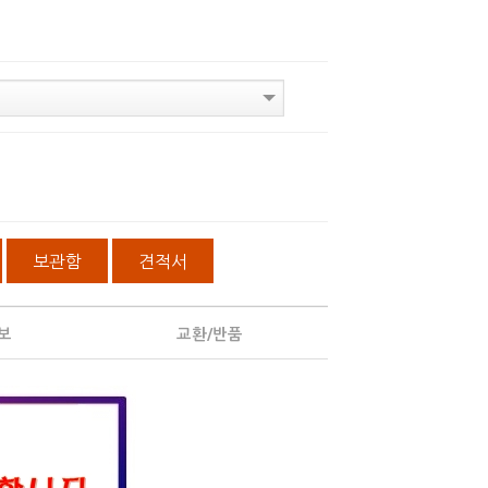
보관함
견적서
보
교환/반품