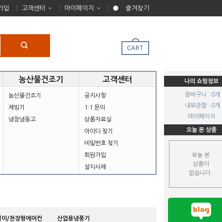
가입
고객센터
마이페이지
즐겨찾기
CART
농산물건조기
고객센터
나의 쇼핑정보
장바구니 : 0개
농산물건조기
공지사항
내보관함 : 0개
제빙기
1:1 문의
마이페이지
냉장냉동고
상품자료실
오늘 본 상품
아이디 찾기
비밀번호 찾기
회원가입
오늘 본
상품이
설치사례
없습니다.
걸이/천장형에어컨
산업용냉풍기