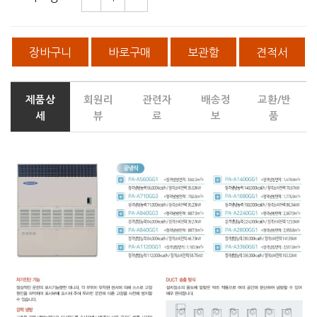
장바구니
바로구매
보관함
견적서
제품상
회원리
관련자
배송정
교환/반
세
뷰
료
보
품