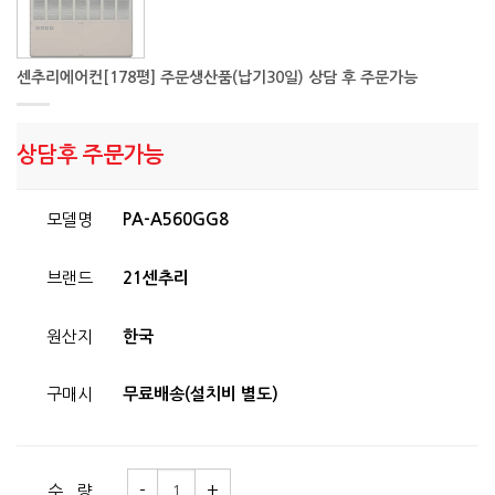
센추리에어컨[178평] 주문생산품(납기30일) 상담 후 주문가능
상담후 주문가능
모델명
PA-A560GG8
브랜드
21센추리
원산지
한국
구매시
무료배송(설치비 별도)
수 량