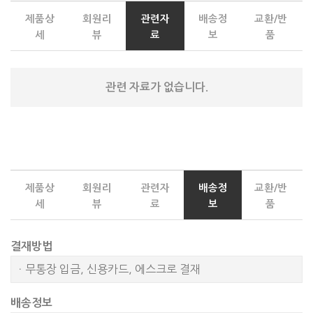
제품상
회원리
관련자
배송정
교환/반
세
뷰
료
보
품
관련 자료가 없습니다.
제품상
회원리
관련자
배송정
교환/반
세
뷰
료
보
품
결재방법
ㆍ무통장 입금, 신용카드, 에스크로 결재
배송정보