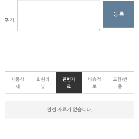
등 록
후 기
제품상
회원리
관련자
배송정
교환/반
세
뷰
료
보
품
관련 자료가 없습니다.