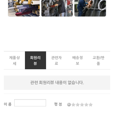
제품상
회원리
관련자
배송정
교환/반
세
뷰
료
보
품
관련 회원리뷰 내용이 없습니다.
이 름
평 점