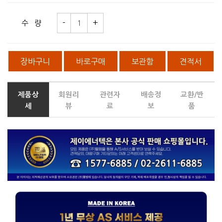
수 량
장바구니
바로구매
보관함
견적서
제품상
회원리
관련자
배송정
교환/반
세
뷰
료
보
품