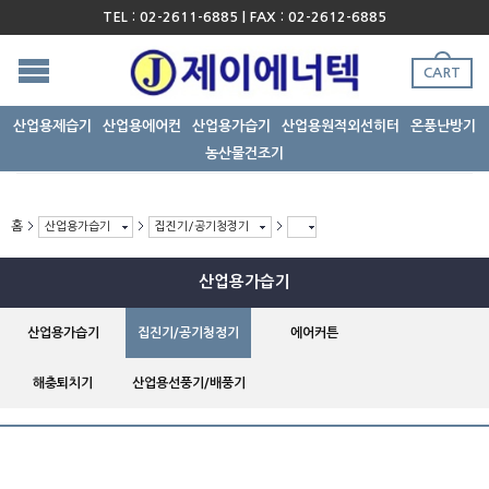
TEL : 02-2611-6885 | FAX : 02-2612-6885
CART
산업용제습기
산업용에어컨
산업용가습기
산업용원적외선히터
온풍난방기
농산물건조기
홈
산업용가습기
집진기/공기청정기
산업용가습기
산업용가습기
집진기/공기청정기
에어커튼
해충퇴치기
산업용선풍기/배풍기