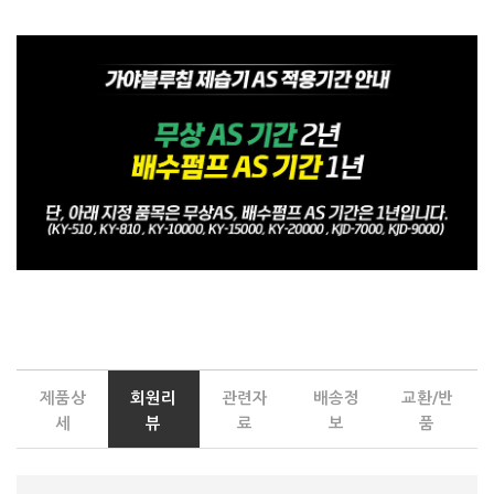
제품상
회원리
관련자
배송정
교환/반
세
뷰
료
보
품