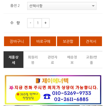
옵션 2
수 량
장바구니
바로구매
보관함
견적서
제품상
회원리
관련자
배송정
교환/반
세
뷰
료
보
품