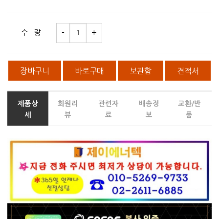
수 량
장바구니
바로구매
보관함
견적서
제품상
회원리
관련자
배송정
교환/반
세
뷰
료
보
품