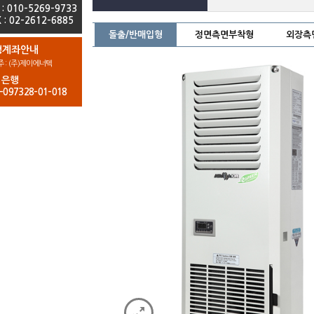
 : 010-5269-9733
 : 02-2612-6885
돌출/반매입형
정면측면부착형
외장측
행계좌안내
 : (주)제이에너텍
업은행
-097328-01-018