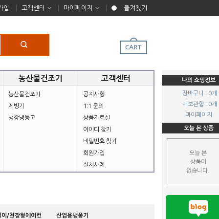
가입
고객센터
마이페이지
즐겨찾기
CART
농산물건조기
고객센터
나의 쇼핑정보
장바구니 : 0개
농산물건조기
공지사항
내보관함 : 0개
제빙기
1:1 문의
마이페이지
냉장냉동고
상품자료실
오늘 본 상품
아이디 찾기
비밀번호 찾기
회원가입
오늘 본
상품이
설치사례
없습니다.
걸이/천장형에어컨
산업용냉풍기