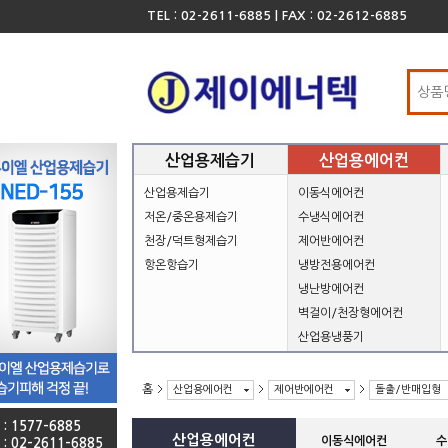
TEL : 02-2611-6885 | FAX : 02-2612-6885
산업용제습기
산업용에어컨
산업용제습기
이동식에어컨
저온/중온용제습기
수냉식에어컨
천장/덕트형제습기
제어반에어컨
항온항습기
냉방전용에어컨
냉난방에어컨
벽걸이/천장형에어컨
산업용냉풍기
홈
산업용에어컨
제어반에어컨
돌출/반매입형
 : 1577-6885
산업용에어컨
이동식에어컨
수
 : 02-2611-6885