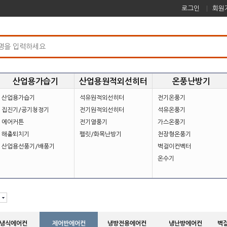
로그인
회원
산업용가습기
산업용원적외선히터
온풍난방기
산업용가습기
석유원적외선히터
전기온풍기
집진기/공기청정기
전기원적외선히터
석유온풍기
에어커튼
전기열풍기
가스온풍기
해충퇴치기
펠릿/화목난방기
천장형온풍기
산업용선풍기/배풍기
벽걸이컨벡터
온수기
냉식에어컨
제어반에어컨
냉방전용에어컨
냉난방에어컨
벽