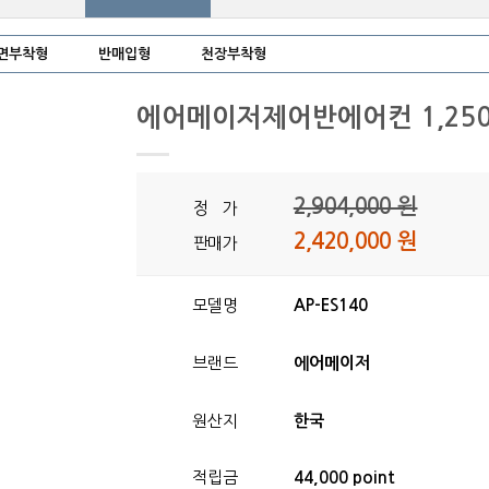
면부착형
반매입형
천장부착형
에어메이저제어반에어컨 1,250
2,904,000 원
정 가
2,420,000 원
판매가
모델명
AP-ES140
브랜드
에어메이저
원산지
한국
적립금
44,000 point