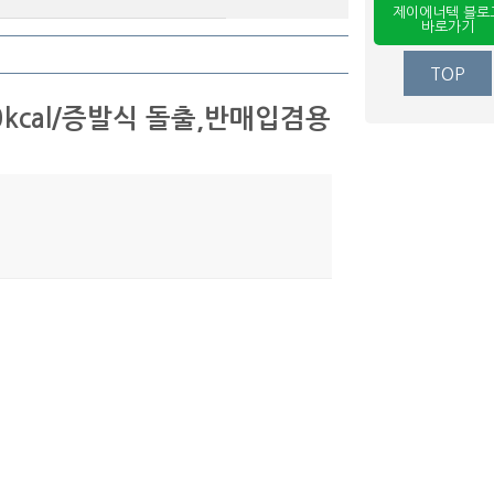
제이에너텍 블로
바로가기
TOP
kcal/증발식 돌출,반매입겸용