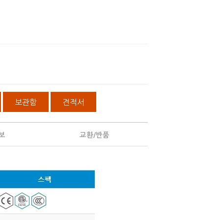
보관함
견적서
보
교환/반품