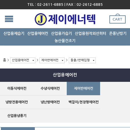
TEL : 02-2611-6885 | FAX : 02-2612-6885
CART
산업용제습기
산업용에어컨
산업용가습기
산업용원적외선히터
온풍난방기
농산물건조기
홈
산업용에어컨
제어반에어컨
돌출/반매입형
산업용에어컨
이동식에어컨
수냉식에어컨
제어반에어컨
냉방전용에어컨
냉난방에어컨
벽걸이/천장형에어컨
산업용냉풍기