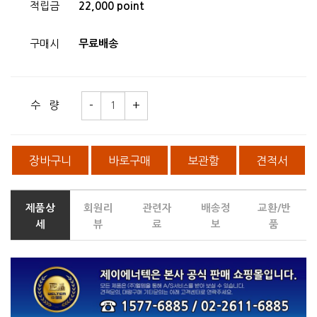
적립금
22,000 point
구매시
무료배송
수 량
장바구니
바로구매
보관함
견적서
제품상
회원리
관련자
배송정
교환/반
세
뷰
료
보
품