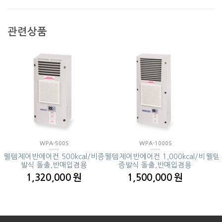
관련상품
WPA-500S
WPA-1000S
웰템제어반에어컨 500kcal/비증
웰템제어반에어컨 1,000kcal/비
웰템제
발식 돌출,반매입겸용
증발식 돌출,반매입겸용
1,320,000 원
1,500,000 원