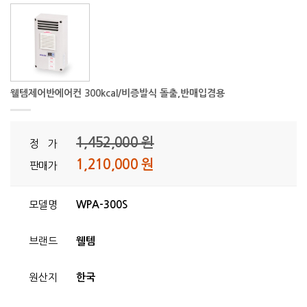
웰템제어반에어컨 300kcal/비증발식 돌출,반매입겸용
1,452,000 원
정 가
1,210,000 원
판매가
모델명
WPA-300S
브랜드
웰템
원산지
한국