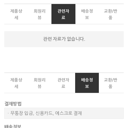
제품상
회원리
관련자
배송정
교환/반
세
뷰
료
보
품
관련 자료가 없습니다.
제품상
회원리
관련자
배송정
교환/반
세
뷰
료
보
품
결재방법
ㆍ무통장 입금, 신용카드, 에스크로 결재
배송정보