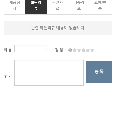
제품상
회원리
관련자
배송정
교환/반
세
뷰
료
보
품
관련 회원리뷰 내용이 없습니다.
이 름
평 점
등 록
후 기