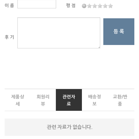
이 름
평 점
등 록
후 기
제품상
회원리
관련자
배송정
교환/반
세
뷰
료
보
품
관련 자료가 없습니다.