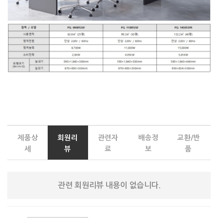
제품상
회원리
관련자
배송정
교환/반
세
뷰
료
보
품
관련 회원리뷰 내용이 없습니다.