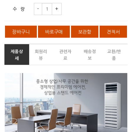
수 량
장바구니
바로구매
보관함
견적서
제품상
회원리
관련자
배송정
교환/반
세
뷰
료
보
품