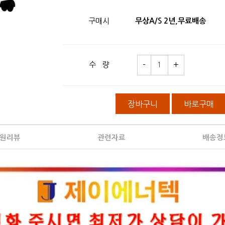
구매시
무상A/S 2년,무료배송
수 량
장바구니
바로구매
원리뷰
관련자료
배송정