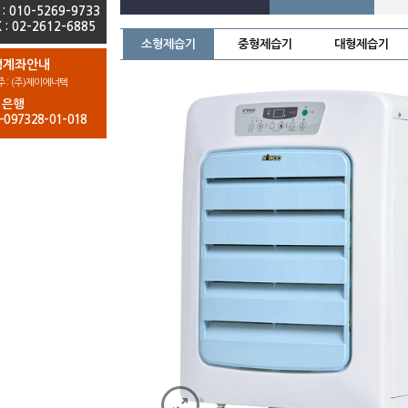
 : 010-5269-9733
 : 02-2612-6885
소형제습기
중형제습기
대형제습기
행계좌안내
 : (주)제이에너텍
업은행
-097328-01-018