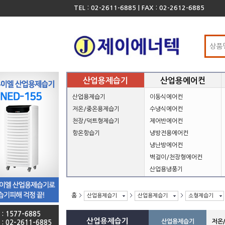
TEL : 02-2611-6885 | FAX : 02-2612-6885
산업용제습기
산업용에어컨
산업용제습기
이동식에어컨
저온/중온용제습기
수냉식에어컨
천장/덕트형제습기
제어반에어컨
항온항습기
냉방전용에어컨
냉난방에어컨
벽걸이/천장형에어컨
산업용냉풍기
홈
산업용제습기
산업용제습기
소형제습기
 : 1577-6885
산업용제습기
산업용제습기
저온
 : 02-2611-6885