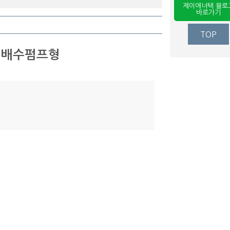
제이에너텍 블로
바로가기
TOP
일 배수펌프형