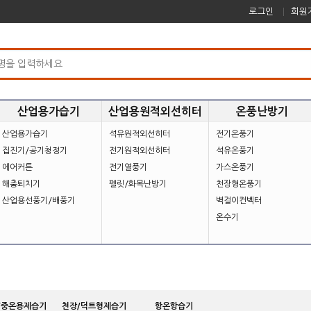
로그인
회원
산업용가습기
산업용원적외선히터
온풍난방기
산업용가습기
석유원적외선히터
전기온풍기
집진기/공기청정기
전기원적외선히터
석유온풍기
에어커튼
전기열풍기
가스온풍기
해충퇴치기
펠릿/화목난방기
천장형온풍기
산업용선풍기/배풍기
벽걸이컨벡터
온수기
/중온용제습기
천장/덕트형제습기
항온항습기