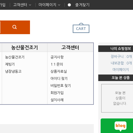
가입
고객센터
마이페이지
즐겨찾기
CART
농산물건조기
고객센터
나의 쇼핑정보
장바구니 : 0개
농산물건조기
공지사항
내보관함 : 0개
제빙기
1:1 문의
마이페이지
냉장냉동고
상품자료실
오늘 본 상품
아이디 찾기
비밀번호 찾기
회원가입
오늘 본
상품이
설치사례
없습니다.