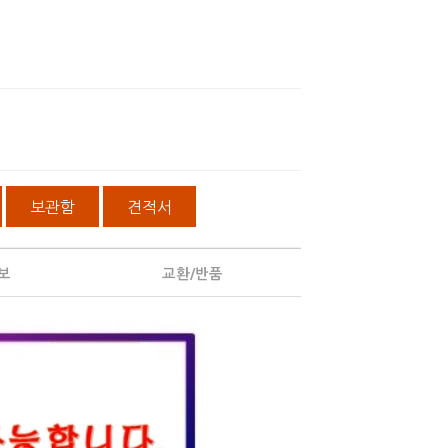
보관함
견적서
보
교환/반품