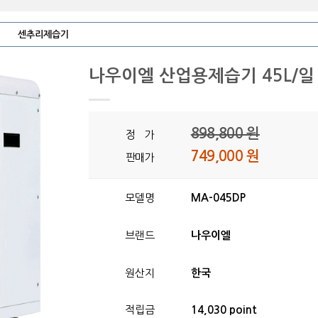
센추리제습기
나우이엘 산업용제습기 45L/
898,800 원
정 가
749,000 원
판매가
모델명
MA-045DP
브랜드
나우이엘
원산지
한국
적립금
14,030 point