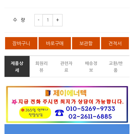
수 량
장바구니
바로구매
보관함
견적서
제품상
회원리
관련자
배송정
교환/반
세
뷰
료
보
품