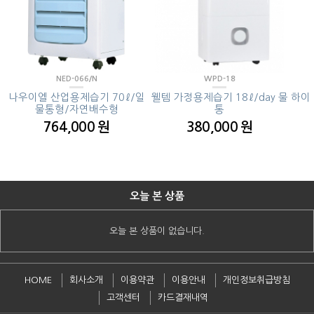
NED-066/N
WPD-18
나우이엘 산업용제습기 70ℓ/일
웰템 가정용제습기 18ℓ/day 물
하이원
물통형/자연배수형
통
764,000 원
380,000 원
오늘 본 상품
오늘 본 상품이 없습니다.
HOME
회사소개
이용약관
이용안내
개인정보취급방침
고객센터
카드결재내역