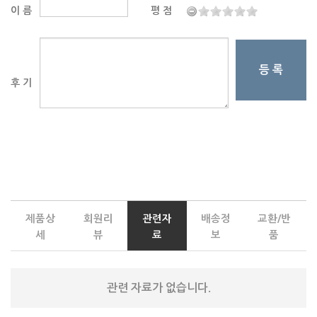
이 름
평 점
등 록
후 기
제품상
회원리
관련자
배송정
교환/반
세
뷰
료
보
품
관련 자료가 없습니다.