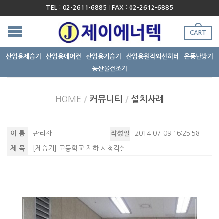
TEL : 02-2611-6885 | FAX : 02-2612-6885
CART
산업용제습기
산업용에어컨
산업용가습기
산업용원적외선히터
온풍난방기
농산물건조기
HOME
/
커뮤니티
/
설치사례
이 름
관리자
작성일
2014-07-09 16:25:58
제 목
[제습기] 고등학교 지하 시청각실