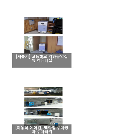
[제습기] 고등학교 지하음악실
및 컴퓨터실
[이동식 에어컨] 백화점 주차장
과 주차타워