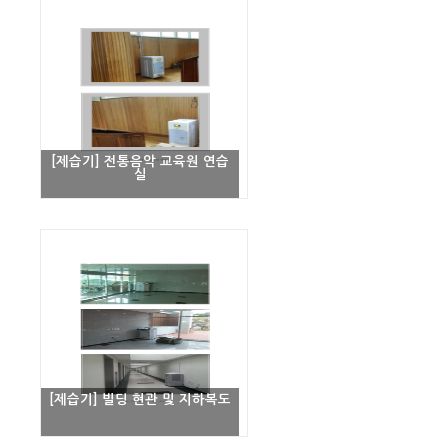
[제습기] 전통음악 교육원 연습
실
[제습기] 빌딩 현관 및 지하복도