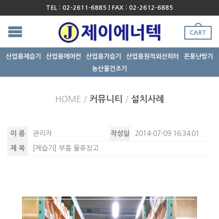
TEL : 02-2611-6885 | FAX : 02-2612-6885
CART
산업용제습기
산업용에어컨
산업용가습기
산업용원적외선히터
온풍난방기
농산물건조기
HOME
/
커뮤니티
/
설치사례
이 름
관리자
작성일
2014-07-09 16:34:01
제 목
[제습기] 부품 물류창고