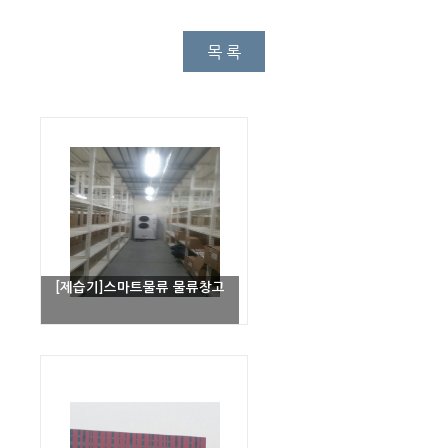
목 록
[제습기]스마트물류 물류창고