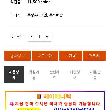
적립금
11,500 point
구매시
무상A/S 2년, 무료배송
수 량
장바구니
바로구매
보관함
견적서
제품상
회원리
관련자
배송정
교환/반
세
뷰
료
보
품