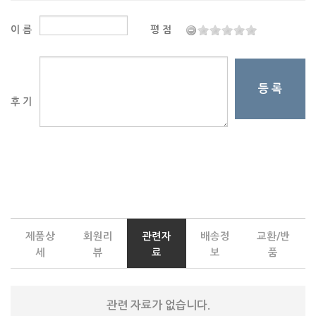
이 름
평 점
등 록
후 기
제품상
회원리
관련자
배송정
교환/반
세
뷰
료
보
품
관련 자료가 없습니다.