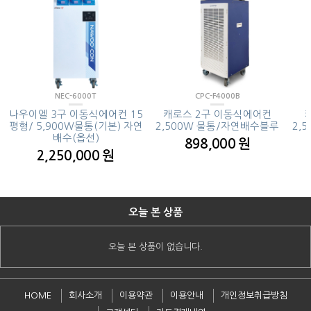
NEC-6000T
CPC-F4000B
나우이엘 3구 이동식에어컨 15
캐로스 2구 이동식에어컨
평형/ 5,900W물통(기본) 자연
2,500W 물통/자연배수블루
2,
배수(옵선)
898,000 원
2,250,000 원
오늘 본 상품
오늘 본 상품이 없습니다.
HOME
회사소개
이용약관
이용안내
개인정보취급방침