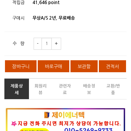
적립금
41,646 point
구매시
무상A/S 2년, 무료배송
수 량
장바구니
바로구매
보관함
견적서
제품상
회원리
관련자
배송정
교환/반
세
뷰
료
보
품