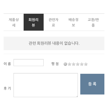
제품상
회원리
관련자
배송정
교환/반
세
뷰
료
보
품
관련 회원리뷰 내용이 없습니다.
이 름
평 점
등 록
후 기