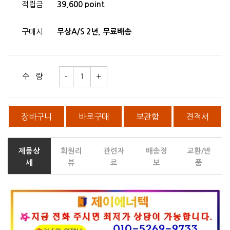
적립금
39,600 point
구매시
무상A/S 2년, 무료배송
수 량
장바구니
바로구매
보관함
견적서
제품상
회원리
관련자
배송정
교환/반
세
뷰
료
보
품