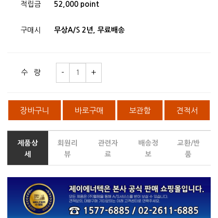
적립금
52,000 point
구매시
무상A/S 2년, 무료배송
수 량
장바구니
바로구매
보관함
견적서
제품상
회원리
관련자
배송정
교환/반
세
뷰
료
보
품