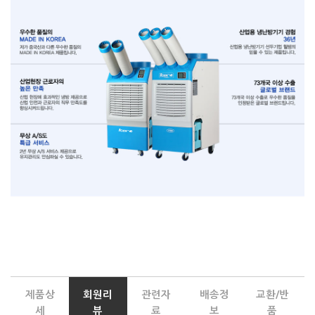
제품상
회원리
관련자
배송정
교환/반
세
뷰
료
보
품