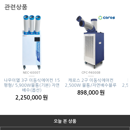
관련상품
NEC-6000T
CPC-F4000B
나우이엘 3구 이동식에어컨 15
캐로스 2구 이동식에어컨
평형/ 5,900W물통(기본) 자연
2,500W 물통/자연배수블루
2,
배수(옵선)
898,000 원
2,250,000 원
오늘 본 상품